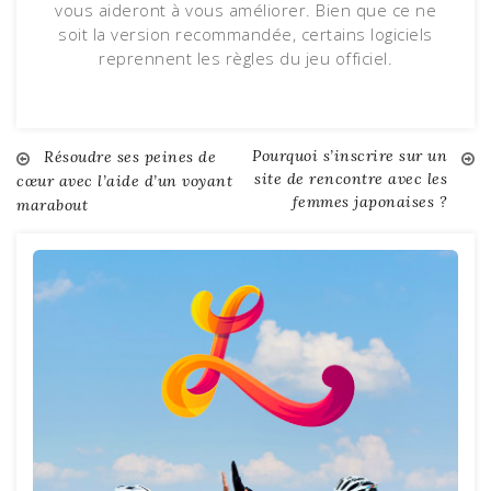
vous aideront à vous améliorer. Bien que ce ne
soit la version recommandée, certains logiciels
reprennent les règles du jeu officiel.
Pourquoi s’inscrire sur un
Navigation
Résoudre ses peines de
site de rencontre avec les
cœur avec l’aide d’un voyant
femmes japonaises ?
marabout
de
l’article