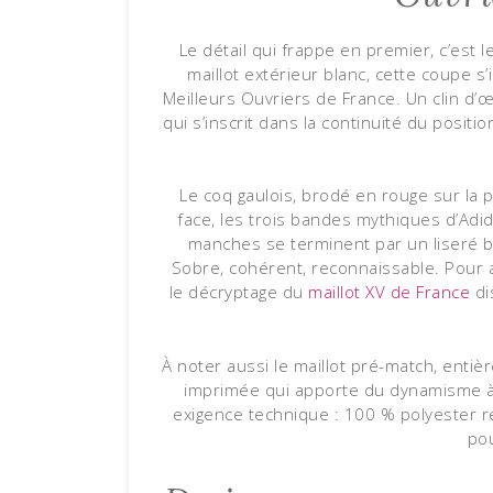
Le détail qui frappe en premier, c’est l
maillot extérieur blanc, cette coupe s
Meilleurs Ouvriers de France. Un clin d’œi
qui s’inscrit dans la continuité du posit
Le coq gaulois, brodé en rouge sur la p
face, les trois bandes mythiques d’Adida
manches se terminent par un liseré blan
Sobre, cohérent, reconnaissable. Pour all
le décryptage du
maillot XV de France
di
À noter aussi le maillot pré-match, enti
imprimée qui apporte du dynamisme à
exigence technique : 100 % polyester r
pou