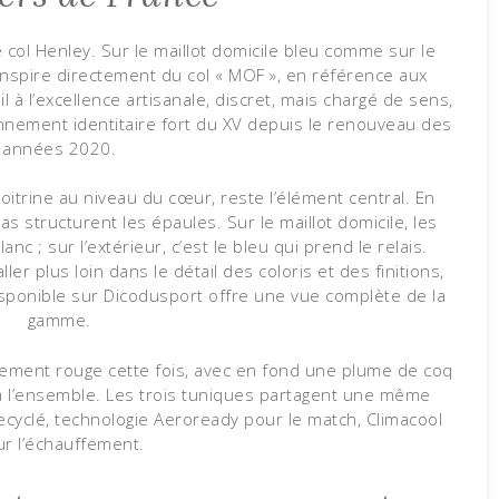
e col Henley. Sur le maillot domicile bleu comme sur le
’inspire directement du col « MOF », en référence aux
l à l’excellence artisanale, discret, mais chargé de sens,
ionnement identitaire fort du XV depuis le renouveau des
années 2020.
oitrine au niveau du cœur, reste l’élément central. En
s structurent les épaules. Sur le maillot domicile, les
c ; sur l’extérieur, c’est le bleu qui prend le relais.
er plus loin dans le détail des coloris et des finitions,
sponible sur Dicodusport offre une vue complète de la
gamme.
èrement rouge cette fois, avec en fond une plume de coq
 l’ensemble. Les trois tuniques partagent une même
ecyclé, technologie Aeroready pour le match, Climacool
r l’échauffement.