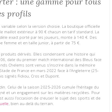
rter : une gamme pour tous
es profils
variable selon la version choisie. La boutique officielle
le maillot extérieur à 90 € chacun en tarif standard. La
odèle exact porté par les joueurs, monte à 140 €. Des
 femme et en taille junior, à partir de 75 €.
produits dérivés. Elles condensent une histoire qui
906, date du premier match international des Bleus face
rands Chelems sont venus s’inscrire dans la mémoire
 Stade de France en mars 2022 face à l’Angleterre (25-
is signés Fickou, Cros et Dupont.
din. Celui de la saison 2025-2026 cumule l’héritage du
oigné et un engagement sur les matières recyclées. Pour
est aussi l’occasion de creuser le sujet des sports et de
suelle
, bien au-delà du terrain.