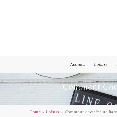
Skip
to
content
Accueil
Loisirs
Comment Choi
Home
Loisirs
Comment choisir une batt